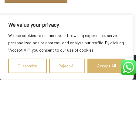
We value your privacy
We use cookies to enhance your browsing experience, serve
personalized ads or content, and analyze our traffic. By clicking
"Accept All", you consent to our use of cookies.
Customize
Reject All
Accept All
About Hotel
The newly built Suites of the Gods Luxury Suites is situated
above Athinios port overlooking the enchanting Caldera, which
lies in the middle of the Aegean Sea.
Socialize